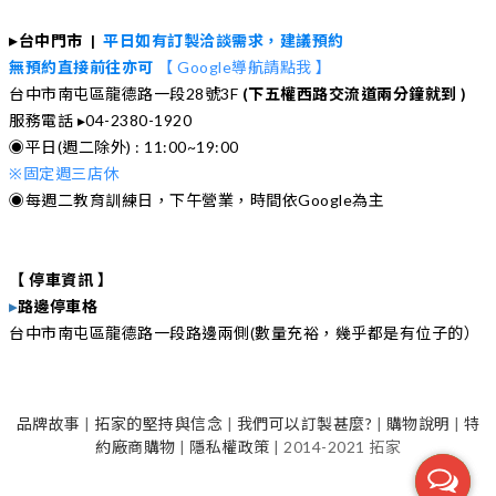
▸
台中門市 |
平日如有訂製洽談需求，建議預約
無預約直接前往亦可
【 Google導航請點我 】
台中市南屯區龍德路一段28號3F
(下五權西路交流道
兩
分鐘就到 )
服務電話 ▸04-2380-1920
◉平日(週二除外) : 11:00~19:00
※
固定週三店休
◉每週二教育訓練日，下午營業，時間依Google為主
【 停車資訊 】
▸
路邊停車格
台中市南屯區龍德路一段路邊兩側(數量充裕，幾乎都是有位子的）
品牌故事
|
拓家的堅持與信念
|
我們可以訂製甚麼?
|
購物說明
|
特
約廠商購物
|
隱私權政策
| 2014-2021 拓家