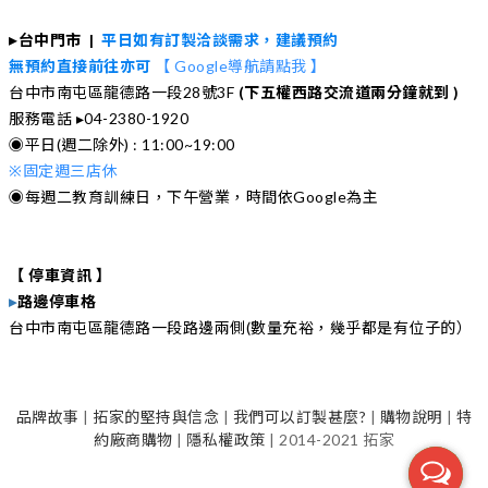
▸
台中門市 |
平日如有訂製洽談需求，建議預約
無預約直接前往亦可
【 Google導航請點我 】
台中市南屯區龍德路一段28號3F
(下五權西路交流道
兩
分鐘就到 )
服務電話 ▸04-2380-1920
◉平日(週二除外) : 11:00~19:00
※
固定週三店休
◉每週二教育訓練日，下午營業，時間依Google為主
【 停車資訊 】
▸
路邊停車格
台中市南屯區龍德路一段路邊兩側(數量充裕，幾乎都是有位子的）
品牌故事
|
拓家的堅持與信念
|
我們可以訂製甚麼?
|
購物說明
|
特
約廠商購物
|
隱私權政策
| 2014-2021 拓家