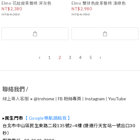
Elmo 花紋皮革餐椅 深灰色
Elmo 雙拼色皮革餐椅 淺綠色
NT$2,380
NT$2,980
NT$4,380
NT$4,980
1
2
3
4
5
聯絡我們 /
線上專人客服 ▸
@trohome
|
FB 粉絲專頁
|
Instagram
|
​YouTube
▸
民生門市
【 Google導航請點我 】
台北市中山區民生東路二段135號2~4樓 (捷運行天宮站一號出口30
秒）