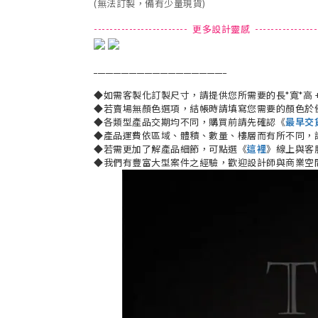
(無法訂製，備有少量現貨)
------------------------ 更多設計靈感 -----------------
__________________________________
◆如需客製化訂製尺寸，請提供您所需要的長*寬*高 
◆若賣場無顏色選項，結帳時請填寫您需要的顏色於
◆各類型產品交期均不同，購買前請先確認《
最早交
◆產品運費依區域、體積、數量、樓層而有所不同，
◆若需更加了解產品細節，可點選《
這裡
》線上與客
◆我們有豐富大型案件之經驗，歡迎設計師與商業空