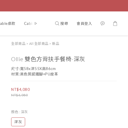
搜尋
會員登入
Table桌款
Cabinet櫃
Chair椅
Bed 床
案例分享
認識
全部商品
>
All 全部商品
>
新品
Ollie 雙色方背扶手餐椅-深灰
尺寸:寬58x深55X高86cm
材質:黑色質感鐵腳+PU皮革
NT$4,080
NT$6,080
顏色
: 深灰
深灰