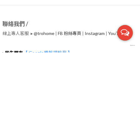
聯絡我們 /
線上專人客服 ▸
@trohome
|
FB 粉絲專頁
|
Instagram
|
​YouTube
▸
民生門市
【 Google導航請點我 】
台北市中山區民生東路二段135號2~4樓 (捷運行天宮站一號出口30
秒）
服務電話 ▸02-2542-7800
營業時間 ▸
◉每日(週二除外) : 11:00~19:00
◉每週二教育訓練日，下午營業，時間依Google為主
【 停車資訊 】
▸中興嘟嘟房
台北市中山區松江路170巷12號
▸台灣聯通停車場-大松江場
台北市中山區松江路253號