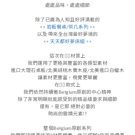
處處品味，處處細節
除了已廣為人知且好評滿載的
<< 岩板餐桌/茶几系列 >>
以及 帶來全台灣最好夢境的
<< 天天都好夢床組 >>
這次在👉🏻材質上
我們運用了更極其豐富的各類型素材
進口大理石桌板/北美胡桃木實木皮/北美進口白蠟木
讓素材更豐富，視覺更華麗
在👉🏻款式上
我們依然持續著Belgium原創的中心精神
除了非常明顯就能感受到的精品級要求與細節
還有。是它那 絕對必要的
時尚的傲嬌元素!?
整個Belgium原創系列