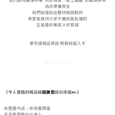
我們都持續秉持著"材質精實、做工細膩"的最高標準
為你準備齊全
我們就是如此堅持與固執的
希望能提供大家不痛就能負擔的
五星級好美感 X 好質感
豪宅級精品質感 輕鬆就能入手
《令人驚豔的精品級
超美型
設計床組🛌 》
床墊重內涵，床架重顏值
天天都要睡在它身上