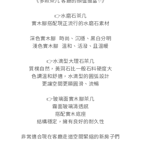
《多款茶几 客廳的顏值擔當✨》
👉水磨石茶几
實木腳搭配現正流行的水磨石素材
深色實木腳 ​ ​ 時尚、沉穩、黑白分明
淺色實木腳 ​ ​ 溫和、活潑、且溫暖
👉水滴型大理石茶几
質樸自然，黃洞石比一般石料硬度大
色調溫和舒適，水滴型的圓弧設計
更讓空間更顯圓滑、流暢
👉玻璃面實木腳茶几
霧面玻璃清透感
搭配實木底座
結構穩定，擁有良好的耐久性
非常適合現在客廳走道空間緊縮的新房子們