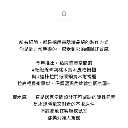
所有細節，都是採用高階精品級的製作方式
你是能非常明顯的，感受到它的細膩好質感
今年推出，點綴整體空間的
#細緻線條胡桃木實木皮格柵櫃
與 #連棟拉門低碳鋼實木電視櫃
拉高視覺衝擊感，保留溫潤內斂德空間氛圍✨
實木感 ​ ​ ​ 一直是居家空間設計不可或缺的暖性元素
是永遠時髦又耐看的不敗原件
不論擺放在客廳或臥室
都美到讓人驚艷