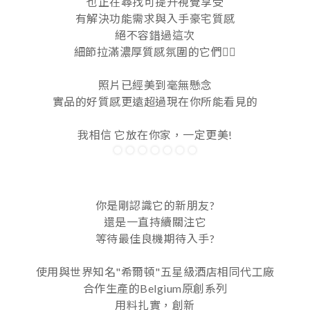
也正在尋找可提升視覺享受
有解決功能需求與入手豪宅質感
絕不容錯過這次
細節拉滿濃厚質感氛圍的它們👍🏻
照片已經美到毫無懸念
實品的好質感更遠超過現在你所能看見的
我相信 它放在你家，一定更美!
你是剛認識它的新朋友?
還是一直持續關注它
等待最佳良機期待入手?
使用與世界知名"希爾頓"五星級酒店相同代工廠
合作生產的Belgium原創系列
用料扎實，創新