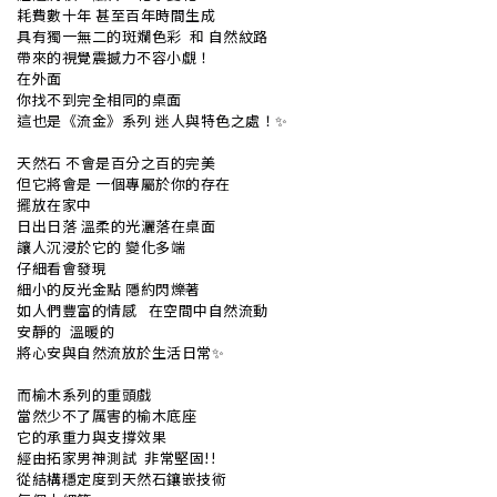
耗費數十年 甚至百年時間生成
具有獨一無二的斑斕色彩 ​ 和 自然紋路
帶來的視覺震撼力不容小覷！
在外面
你找不到完全相同的桌面
這也是《流金》系列 迷人與特色之處！✨
天然石 不會是百分之百的完美
但它將會是 一個專屬於你的存在
擺放在家中
日出日落 溫柔的光灑落在桌面
讓人沉浸於它的 變化多端
仔細看會發現
細小的反光金點 隱約閃爍著
如人們豐富的情感 ​ ​ 在空間中自然流動
安靜的 ​ 溫暖的
將心安與自然流放於生活日常✨
而榆木系列的重頭戲
當然少不了厲害的榆木底座
它的承重力與支撐效果
經由拓家男神測試 ​ 非常堅固!!
從結構穩定度到天然石鑲嵌技術