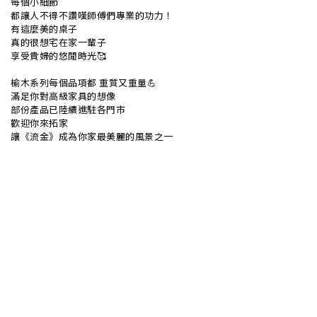
每個小細節
都讓人不得不讚嘆師傅們專業的功力！
有這麼美的桌子
真的很想宅在家一輩子
享受貴婦的悠閒時光🥰
榆木系列每個品項都 重質又重量💪
滿足你對高級家具的想像
部份產品已陸續進駐各門市
歡迎你來拓家
讓《流金》成為你家最美麗的風景之一