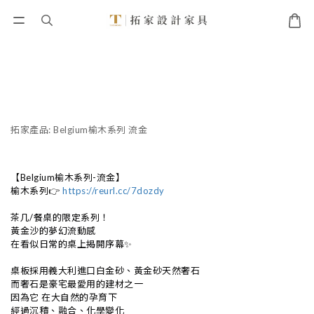
拓家產品: Belgium榆木系列 流金
【Belgium榆木系列-流金】
榆木系列👉
https://reurl.cc/7dozdy
茶几/餐桌的限定系列！
黃金沙的夢幻流動感
在看似日常的桌上揭開序幕✨
桌板採用義大利進口白金砂、黃金砂天然奢石
而奢石是豪宅最愛用的建材之一
因為它 在大自然的孕育下
經過沉積、融合、化學變化