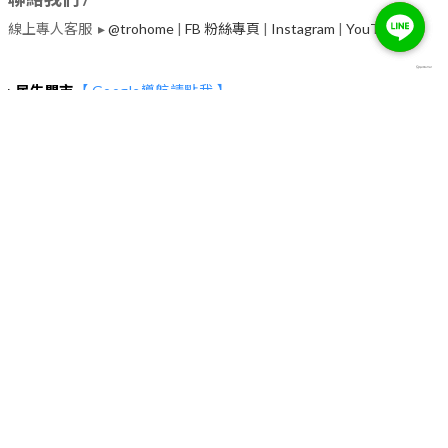
線上專人客服 ▸
@trohome
|
FB 粉絲專頁
|
Instagram
|
​YouTube
▸
民生門市
【 Google導航請點我 】
台北市中山區民生東路二段135號2~4樓 (捷運行天宮站一號出口30
秒）
服務電話 ▸02-2542-7800
營業時間 ▸
◉每日(週二除外) : 11:00~19:00
◉每週二教育訓練日，下午營業，時間依Google為主
【 停車資訊 】
▸中興嘟嘟房
台北市中山區松江路170巷12號
▸台灣聯通停車場-大松江場
台北市中山區松江路253號
▸露天停車場
台北市中山區建國北路二段96巷6弄2號
▸露天停車場