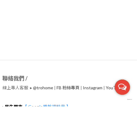
聯絡我們 /
線上專人客服 ▸
@trohome
|
FB 粉絲專頁
|
Instagram
|
​YouTube
▸
民生門市
【 Google導航請點我 】
台北市中山區民生東路二段135號2~4樓 (捷運行天宮站一號出口30
秒）
服務電話 ▸02-2542-7800
營業時間 ▸