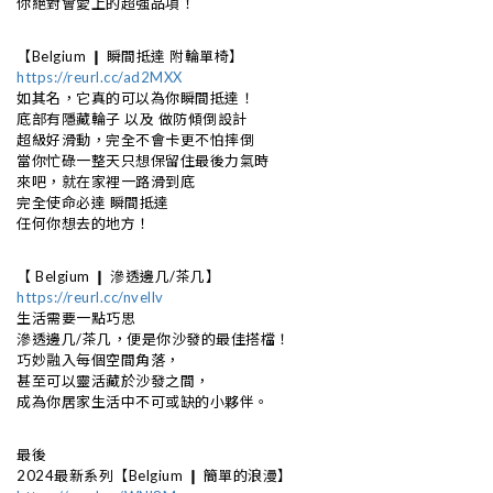
你絕對會愛上的超強品項！
【Belgium ❙ 瞬間抵達 附輪單椅】
https://reurl.cc/ad2MXX
如其名，它真的可以為你瞬間抵達！
底部有隱藏輪子 以及 做防傾倒設計
超級好滑動，完全不會卡更不怕摔倒
當你忙碌一整天只想保留住最後力氣時
來吧，就在家裡一路滑到底
完全使命必達 瞬間抵達
任何你想去的地方！
【 Belgium ❙ 滲透邊几/茶几】
https://reurl.cc/nvellv
生活需要一點巧思
滲透邊几/茶几，便是你沙發的最佳搭檔！
巧妙融入每個空間角落，
甚至可以靈活藏於沙發之間，
成為你居家生活中不可或缺的小夥伴。
最後
2024最新系列【Belgium ❙ 簡單的浪漫】