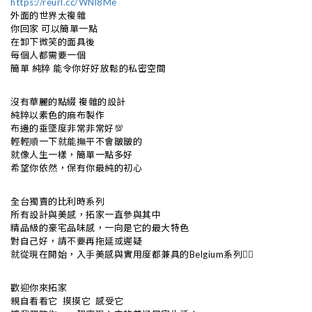
https://reurl.cc/WNl8Me
外面的世界太複雜
你回家 可以簡單一點
在卸下微笑的面具後
每個人都需要一個
簡單 純粹 能令你好好放鬆的私密空間
沒有華麗的點綴 複雜的設計
純粹以素色的麻布製作
布邊的垂墜度非常非常好💯
輕輕順一下就能撫平不會皺皺的
就像人生一樣，簡單一點多好
希望你依然，保有你最純的初心
全台獨賣的比利時系列
所有設計與美感，拓家一直參與其中
精品級的豪宅品味感，一向是它的最大特色
對自己好，請不要再拖延或遲疑
就從現在開始，入手美感與實用度都兼具的Belgium系列👍🏻
歡迎你來拓家
親自看看它 摸摸它 感受它