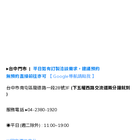
▸
台中門市 |
平日如有訂製洽談需求，建議預約
無預約直接前往亦可
【 Google導航請點我 】
台中市南屯區龍德路一段28號3F
(下五權西路交流道
兩
分鐘就到
)
服務電話 ▸04-2380-1920
◉平日(週二除外) : 11:00~19:00