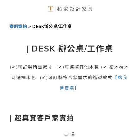
案例實拍
> DESK辦公桌/工作桌
| DESK
辦公桌
/
工作桌
(✔)可訂製所需尺寸 (✔)可選擇其他木種 (✔)松木梣木
可選擇木色 (✔)可訂製符合您需求的造型款式
【點我
進賣場】
| 超真實客戶家實拍