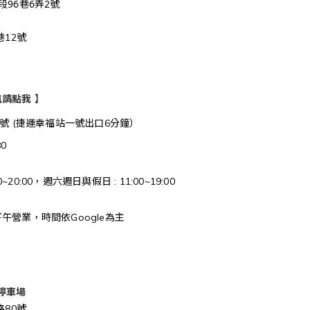
96巷6弄2號
巷12號
導航請點我 】
號 (捷運幸福站一號出口6分鐘）
80
00~20:00，週六週日與
假日 : 11:00~19:00
午營業，時間依Google為主
前停車場
路80號