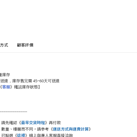
方式
顧客評價
量庫存
週可送達，庫存售完需 45~60天可送達
確認庫存狀態】
《
客服
》
_____________
，請先確認《
最早交貨時程
》再付款
、數量、樓層而不同，請參考《
運送方式與運費計算
》
，可點選《
這裡
》線上與專人客服直接洽詢