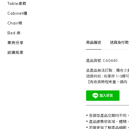
Table桌款
Cabinet櫃
Chair椅
Bed 床
商品描述
送貨及付款
案例分享
認識拓家
產品貨號: CA0440
此產品無法訂製
，備有少
送達時程 : 有庫存 1~3
【有收貨時程考量，請向
_____________________
•
各類型產品交期均不同
•
產品運費依區域、體積
•
若需更加了解產品細節