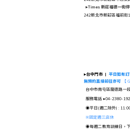
▸
Times 新莊福德一街
242新北市新莊區福前街1
▸
台中門市 |
平日如有訂
無預約直接前往亦可
【 
台中市南屯區龍德路一段
服務電話 ▸04-2380-19
◉平日(週二除外) : 11:00
※
固定週三店休
◉每週二教育訓練日，下