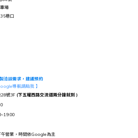
停車場
35巷口
製洽談需求，建議預約
Google導航請點我 】
28號3F
(下五權西路交流道
兩
分鐘就到 )
20
~19:00
午營業，時間依Google為主