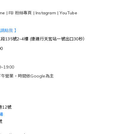
me
|
FB 粉絲專頁
|
Instagram
|
​YouTube
航請點我 】
135號2~4樓 (捷運行天宮站一號出口30秒）
00
~19:00
午營業，時間依Google為主
巷12號
場
號