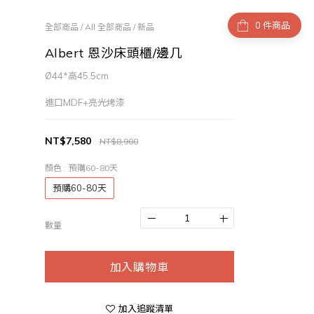
件商品
全部商品
/
All 全部商品
/
新品
Albert 恩沙床頭櫃/邊几
Ø44*高45.5cm
進口MDF+亮光烤漆
NT$7,580
NT$8,900
顏色
: 預購60-80天
預購60-80天
數量
加入購物車
加入追蹤清單