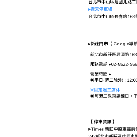
台北市中山區建國北路二段
▸露天停車場
台北市中山區長春路163
▸
新莊門市
【 Google
新北市新莊區思源路488
服務電話 ▸02-8522-95
營業時間 ▸
◉平日(週二除外) : 12:
※固定週三店休
◉每週二教育訓練日，下
【 停車資訊 】
▸
Times 新莊中原東福
242新北市新莊區中原東