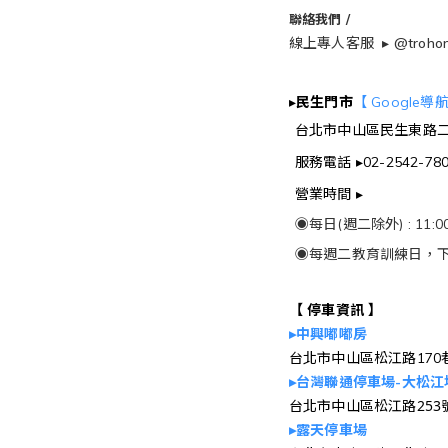
聯絡我們 /
線上專人客服 ▸
@troho
▸
民生門市
【 Google導
台北市中山區民生東路二段
服務電話 ▸02-2542-78
營業時間 ▸
◉每日(週二除外) : 11:00
◉每週二教育訓練日，下
【 停車資訊 】
▸中興嘟嘟房
台北市中山區松江路170
▸台灣聯通停車場-大松江
台北市中山區松江路253
▸露天停車場