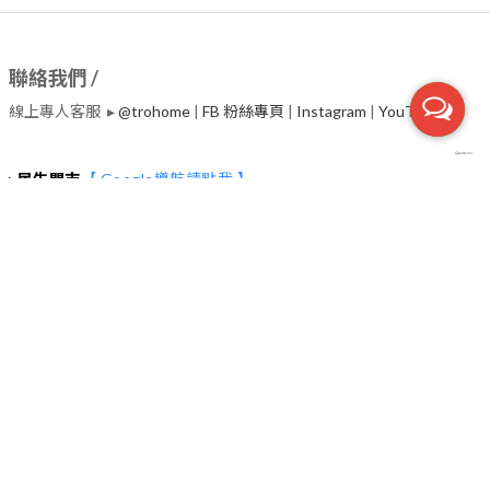
聯絡我們 /
線上專人客服 ▸
@trohome
|
FB 粉絲專頁
|
Instagram
|
​YouTube
▸
民生門市
【 Google導航請點我 】
台北市中山區民生東路二段135號2~4樓 (捷運行天宮站一號出口30
秒）
服務電話 ▸02-2542-7800
營業時間 ▸
◉每日(週二除外) : 11:00~19:00
◉每週二教育訓練日，下午營業，時間依Google為主
【 停車資訊 】
▸中興嘟嘟房
台北市中山區松江路170巷12號
▸台灣聯通停車場-大松江場
台北市中山區松江路253號