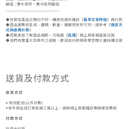
腳座 : 實木骨架，實木底架腳座
__________________________________
◆各類型產品交期均不同，購買前請先確認《
最早交貨時程
》再付款
◆產品運費依區域、體積、數量、樓層而有所不同，請參考《
運送方
式與運費計算
》
◆若需更加了解產品細節，可點選《
這裡
》線上與客服直接洽詢
◆我們有豐富大型案件之經驗，歡迎設計師與商業空間大量採購洽詢
送貨及付款方式
送貨方式
• 物流配送(以件計費)
•多件商品或訂單金額三萬以上，請與線上客服確認專趟運送費用
付款方式
信用卡付款