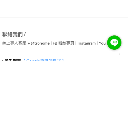
聯絡我們 /
線上專人客服 ▸
@trohome
|
FB 粉絲專頁
|
Instagram
|
​YouTube
▸
民生門市
【 Google導航請點我 】
台北市中山區民生東路二段135號2~4樓 (捷運行天宮站一號出口30
秒）
服務電話 ▸02-2542-7800
營業時間 ▸
◉每日(週二除外) : 11:00~19:00
◉每週二教育訓練日，下午營業，時間依Google為主
【 停車資訊 】
▸中興嘟嘟房
台北市中山區松江路170巷12號