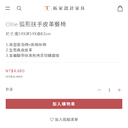
Ollie 弧形扶手皮革餐椅
尺寸:寬59X深59X高82cm
1.高密度泡棉+高級絲棉
2.生態真皮皮革
3.金屬腳架採黑色烤漆防鏽處理
NT$4,680
NT$6,680
數量
加入購物車
加入追蹤清單