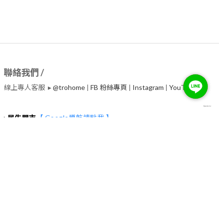
聯絡我們 /
線上專人客服 ▸
@trohome
|
FB 粉絲專頁
|
Instagram
|
​YouTube
▸
民生門市
【 Google導航請點我 】
台北市中山區民生東路二段135號2~4樓 (捷運行天宮站一號出口30
秒）
服務電話 ▸02-2542-7800
營業時間 ▸
◉每日(週二除外) : 11:00~19:00
◉每週二教育訓練日，下午營業，時間依Google為主
【 停車資訊 】
▸中興嘟嘟房