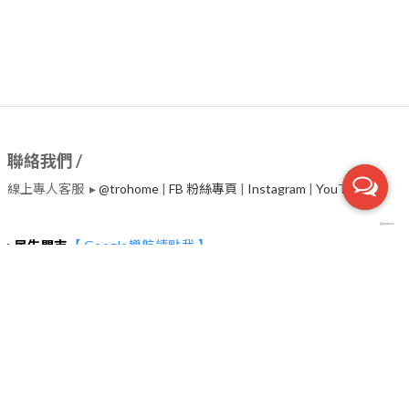
聯絡我們 /
線上專人客服 ▸
@trohome
|
FB 粉絲專頁
|
Instagram
|
​YouTube
▸
民生門市
【 Google導航請點我 】
台北市中山區民生東路二段135號2~4樓 (捷運行天宮站一號出口30
秒）
服務電話 ▸02-2542-7800
營業時間 ▸
◉每日(週二除外) : 11:00~19:00
◉每週二教育訓練日，下午營業，時間依Google為主