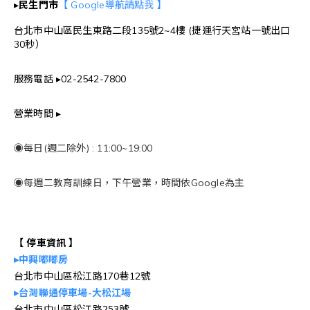
▸
民生門市
【 Google導航請點我 】
台北市中山區民生東路二段135號2~4樓 (捷運行天宮站一號出口
30秒）
服務電話 ▸02-2542-7800
營業時間 ▸
◉每日(週二除外) : 11:00~19:00
◉每週二教育訓練日，下午營業，時間依Google為主
【 停車資訊 】
▸中興嘟嘟房
台北市中山區松江路170巷12號
▸台灣聯通停車場-大松江場
台北市中山區松江路253號