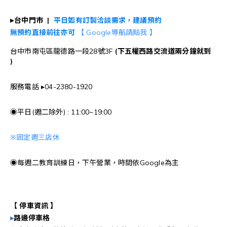
▸
台中門市 |
平日如有訂製洽談需求，建議預約
無預約直接前往亦可
【 Google導航請點我 】
台中市南屯區龍德路一段28號3F
(下五權西路交流道
兩
分鐘就到
)
服務電話 ▸04-2380-1920
◉平日(週二除外) : 11:00~19:00
※
固定週三店休
◉每週二教育訓練日，下午營業，時間依Google為主
【 停車資訊 】
▸
路邊停車格