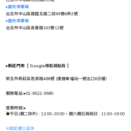
▸露天停車場
台北市中山區建國北路二段96巷6弄2號
▸露天停車場
台北市中山區長春路163巷12號
▸
新莊門市
【 Google導航請點我 】
新北市新莊區思源路488號 (捷運幸福站一號出口6分鐘）
服務電話 ▸02-8522-9580
營業時間 ▸
◉平日(週二除外) : 12:00~20:00，週六週日與
假日 : 11:00~19:00
※固定週三店休