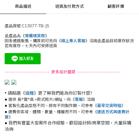
商品描述
送貨及付款方式
顧客評價
產品貨號:C13077-TB-JS
此產品為《
常備現貨款
》
因多通路販售，購買前可先向《
線上專人客服
》洽詢此產品目前庫存狀況
若有庫存，七天內可安排送貨
------------------------ 更多設計靈感 -----------------------
•
請點選《
》更了解我們能為你訂製什麼?
這裡
•
提供 長*寬*高 +款式照片/網址，向《
》洽詢
客服
•
客製化產品型態不同，將有不同製作期，可參考《
最早交貨時程
》
•
運費依區域、體積、數量、樓層而不同，可參考《
運送方式與運費計
算
》
•
我們有豐富大型案件合作經驗，歡迎設計師/商業空間，大量採購
洽詢