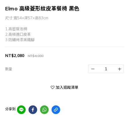
Elmo 高級菱形紋皮革餐椅 黑色
尺寸:寬54×深57×高83cm
1.高密度泡棉
2.高級進口皮革
3.防鏽烤漆黑鐵腳
NT$2,080
NT$4,080
數量
加入追蹤清單
分享到