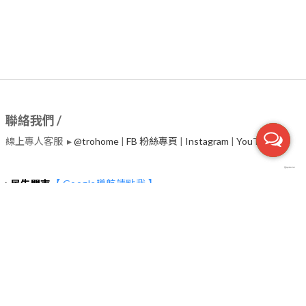
聯絡我們 /
線上專人客服 ▸
@trohome
|
FB 粉絲專頁
|
Instagram
|
​YouTube
▸
民生門市
【 Google導航請點我 】
台北市中山區民生東路二段135號2~4樓 (捷運行天宮站一號出口30
秒）
服務電話 ▸02-2542-7800
營業時間 ▸
◉每日(週二除外) : 11:00~19:00
◉每週二教育訓練日，下午營業，時間依Google為主