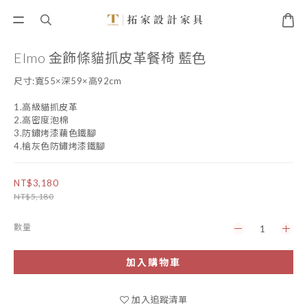
Elmo 金飾條貓抓皮革餐椅 藍色
尺寸:寬55×深59×高92cm
1.高級貓抓皮革
2.高密度泡棉
3.防鏽烤漆藕色鐵腳
4.槍灰色防鏽烤漆鐵腳
NT$3,180
NT$5,180
數量
加入購物車
加入追蹤清單