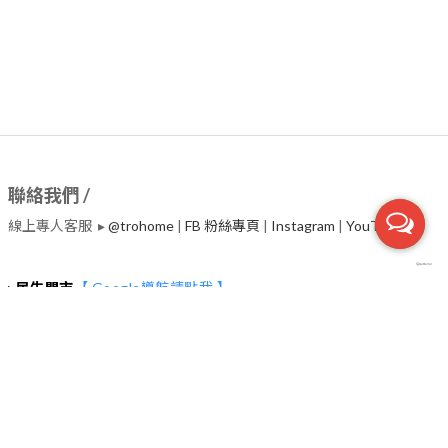
聯絡我們 /
線上專人客服 ▸
@trohome
|
FB 粉絲專頁
|
Instagram
|
​YouTube
▸
民生門市
【 Google導航請點我 】
台北市中山區民生東路二段135號2~4樓 (捷運行天宮站一號出口30
秒）
服務電話 ▸02-2542-7800
營業時間 ▸
◉每日(週二除外) : 11:00~19:00
◉每週二教育訓練日，下午營業，時間依Google為主