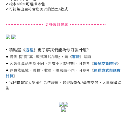
✔松木/梣木可選擇木色
✔可訂製出更符合您需求的造型/款式
------------------------ 更多設計靈感 -----------------------
•
請點選《
這裡
》更了解我們能為你訂製什麼?
•
提供 長*寬*高 +款式照片/網址，向《
客服
》洽詢
•
客製化產品型態不同，將有不同製作期，可參考《
最早交貨時程
》
•
運費依區域、體積、數量、樓層而不同，可參考《
運送方式與運費
計算
》
•
我們有豐富大型案件合作經驗，歡迎設計師/商業空間，大量採購洽
詢