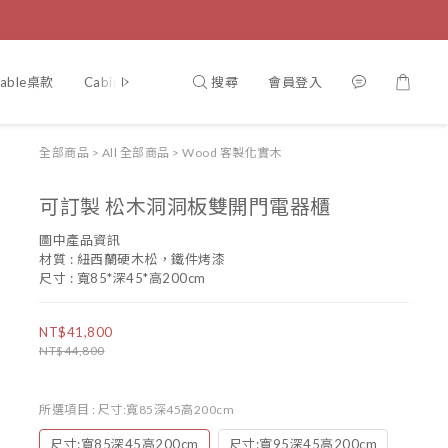
搜尋
會員登入
Table桌款
Cabinet櫃
Chair椅
Bed 床
案例分享
認識
全部商品
>
All 全部商品
>
Wood 客製化實木
可訂製 松木洞洞板雙開門電器櫃
圖中產品資訊
材質 : 紐西蘭硬木松，鐵件烤漆
尺寸 : 寬85*深45*高200cm
NT$41,800
NT$44,800
所選項目
: 尺寸:寬85深45高200cm
尺寸:寬85深45高200cm
尺寸:寬95深45高200cm