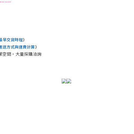
------
最早交貨時程
》
運送方式與運費計算
》
業空間，大量採購洽詢