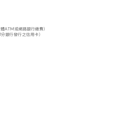
實體ATM或網路銀行繳費）
部分銀行發行之信用卡）