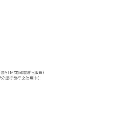
實體ATM或網路銀行繳費）
部分銀行發行之信用卡）