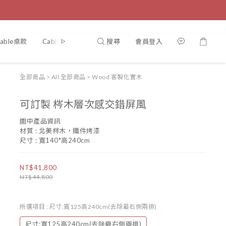
搜尋
會員登入
Table桌款
Cabinet櫃
Chair椅
Bed 床
案例分享
認識
全部商品
>
All 全部商品
>
Wood 客製化實木
可訂製 梣木層次感交錯屏風
圖中產品資訊
材質 : 北美梣木，鐵件烤漆
尺寸 : 寬140*高240cm
NT$41,800
NT$44,800
所選項目
: 尺寸:寬125高240cm(去除最右側兩排)
尺寸:寬125高240cm(去除最右側兩排)