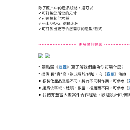
除了照片中的產品規格，還可以
✔可訂製您所需的尺寸
✔可選擇其他木種
✔松木/梣木可選擇木色
✔可訂製出更符合您需求的造型/款式
------------------------ 更多設計靈感 -----------------
•
請點選《
》更了解我們能為你訂製什麼?
這裡
•
提供 長*寬*高 +款式照片/網址，向《
客服
》洽詢
•
客製化產品型態不同，將有不同製作期，可參考《
•
運費依區域、體積、數量、樓層而不同，可參考《
•
我們有豐富大型案件合作經驗，歡迎設計師/商