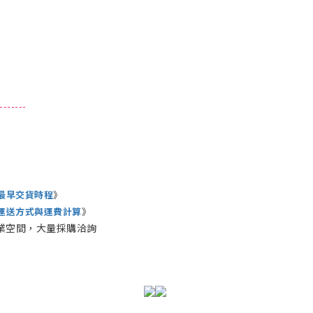
------
最早交貨時程
》
運送方式與運費計算
》
業空間，大量採購洽詢