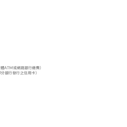
實體ATM或網路銀行繳費）
部分銀行發行之信用卡）