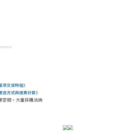
------
最早交貨時程
》
運送方式與運費計算
》
業空間，大量採購洽詢