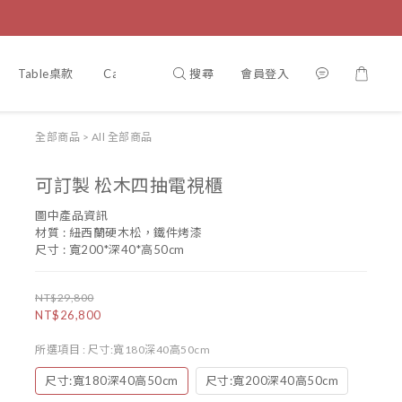
搜尋
會員登入
Table桌款
Cabinet櫃
Chair椅
Bed 床
案例分享
全部商品
>
All 全部商品
可訂製 松木四抽電視櫃
圖中產品資訊
材質 : 紐西蘭硬木松，鐵件烤漆
尺寸 : 寬200*深40*高50cm
NT$29,800
NT$26,800
所選項目
: 尺寸:寬180深40高50cm
尺寸:寬180深40高50cm
尺寸:寬200深40高50cm