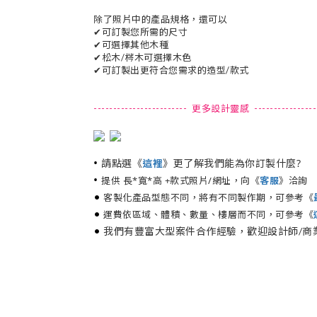
除了照片中的產品規格，還可以
✔可訂製您所需的尺寸
✔可選擇其他木種
✔松木/梣木可選擇木色
✔可訂製出更符合您需求的造型/款式
------------------------ 更多設計靈感 -----------------
•
請點選《
》更了解我們能為你訂製什麼?
這裡
•
提供 長*寬*高 +款式照片/網址，向《
客服
》洽詢
•
客製化產品型態不同，將有不同製作期，可參考《
•
運費依區域、體積、數量、樓層而不同，可參考《
•
我們有豐富大型案件合作經驗，歡迎設計師/商