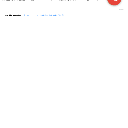
▸
民生門市
【 Google導航請點我 】
台北市中山區民生東路二段135號2~4樓 (捷運行天宮站一號出口30
秒）
服務電話 ▸02-2542-7800
營業時間 ▸
◉每日(週二除外) : 11:00~19:00
◉每週二教育訓練日，下午營業，時間依Google為主
【 停車資訊 】
▸中興嘟嘟房
台北市中山區松江路170巷12號
▸台灣聯通停車場-大松江場
台北市中山區松江路253號
▸露天停車場
台北市中山區建國北路二段96巷6弄2號
▸露天停車場
台北市中山區長春路163巷12號