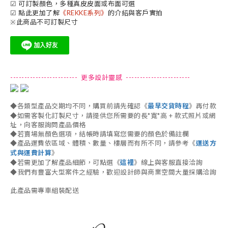
☑ 可訂製顏色，多種真皮皮面或布面可選
☑ 點此更加了解
《REKKE系列》
的介紹與客戶實拍
※此商品不可訂製尺寸
------------------------ 更多設計靈感 -----------------------
◆各類型產品交期均不同，購買前請先確認《
最早交貨時程
》再付款
◆如需客製化訂製尺寸，請提供您所需要的長*寬*高 + 款式照片或網
址，向客服詢問產品價格
◆若賣場無顏色選項，結帳時請填寫您需要的顏色於備註欄
◆產品運費依區域、體積、數量、樓層而有所不同，請參考《
運送方
式與運費計算
》
◆若需更加了解產品細節，可點選《
這裡
》線上與客服直接洽詢
◆我們有豐富大型案件之經驗，歡迎設計師與商業空間大量採購洽詢
此產品需專車組裝配送