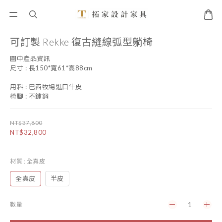
可訂製 Rekke 復古縫線弧型躺椅
圖中產品資訊
尺寸 : 長150*寬61*高88cm
用料 : 巴西牧場進口牛皮
椅腳 : 不鏽鋼
NT$37,800
NT$32,800
材質
: 全真皮
全真皮
半皮
數量