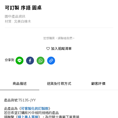
可訂製 序語 圓桌
圖中產品資訊
材質 : 北美白橡木
若想購買，請聯絡我們。
加入追蹤清單
分享到
商品描述
送貨及付款方式
顧客評價
產品貨號:T5135-JYY
此產品為《
可客製化的訂製款
》
若您希望訂購照片中相同規格的產品
請聯繫《
線上專人客服
》，為您開立專屬下單賣場