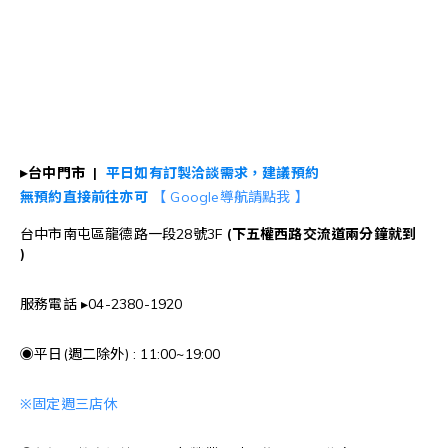
▸
台中門市 |
平日如有訂製洽談需求，建議預約
無預約直接前往亦可
【 Google導航請點我 】
台中市南屯區龍德路一段28號3F
(下五權西路交流道
兩
分鐘就到
)
服務電話 ▸04-2380-1920
◉平日(週二除外) : 11:00~19:00
※
固定週三店休