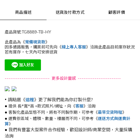
商品描述
送貨及付款方式
顧客評價
產品貨號:TG8889-TB-HY
此產品為《
常備現貨款
》
因多通路販售，購買前可先向《
線上專人客服
》洽詢此產品目前庫存狀況
若有庫存，七天內可安排送貨
------------------------ 更多設計靈感 -----------------------
•
請點選《
》更了解我們能為你訂製什麼?
這裡
•
提供 長*寬*高 +款式照片/網址，向《
》洽詢
客服
•
客製化產品型態不同，將有不同製作期，可參考《
最早交貨時程
》
•
運費依區域、體積、數量、樓層而不同，可參考《
運送方式與運費計
算
》
•
我們有豐富大型案件合作經驗，歡迎設計師/商業空間，大量採購
洽詢