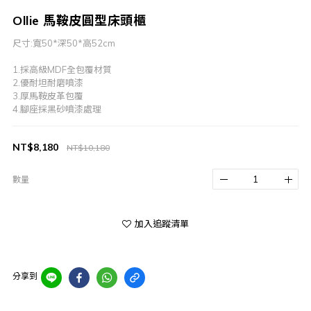
Ollie 馬鞍皮圓型床頭櫃
尺寸:寬50*深50*高52cm
1.採高級MDF全包覆材質
2.優耐坦耐磨噴漆
3.厚馬鞍皮革包覆
4.腳座採黑砂噴漆處理
NT$8,180
NT$10,180
數量
加入追蹤清單
分享到